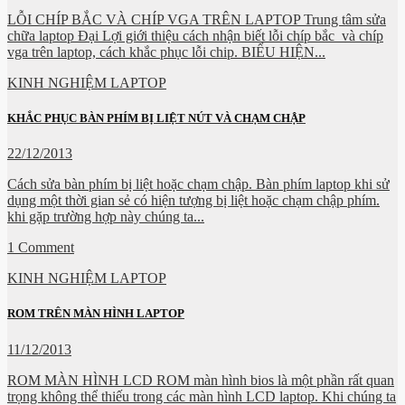
LỖI CHÍP BẮC VÀ CHÍP VGA TRÊN LAPTOP Trung tâm sửa
chữa laptop Đại Lợi giới thiệu cách nhận biết lỗi chíp bắc và chíp
vga trên laptop, cách khắc phục lỗi chip. BIỂU HIỆN...
KINH NGHIỆM LAPTOP
KHẮC PHỤC BÀN PHÍM BỊ LIỆT NÚT VÀ CHẠM CHẬP
22/12/2013
Cách sửa bàn phím bị liệt hoặc chạm chập. Bàn phím laptop khi sử
dụng một thời gian sẻ có hiện tượng bị liệt hoặc chạm chập phím.
khi gặp trường hợp này chúng ta...
1 Comment
KINH NGHIỆM LAPTOP
ROM TRÊN MÀN HÌNH LAPTOP
11/12/2013
ROM MÀN HÌNH LCD ROM màn hình bios là một phần rất quan
trọng không thể thiếu trong các màn hình LCD laptop. Khi chúng ta