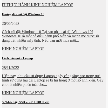
IT THỰC HÀNH KINH NGHIỆM LAPTOP
Hướng dẫn cài đặt Windows 10
26/06/2023
Cách cài đặt Windows 10 Tại sao phải cài đặt Windows 10?
Windows 10 là một hệ điều hành phổ biến và mạnh mẽ được sử
dụng trên nhiều máy tính. Nếu bạn mới mua một...
KINH NGHIỆM LAPTOP
Cách bảo quản Laptop
28/11/2022
Hiện nay, nhu cầu sử dụng Laptop ngày càng tăng cao trong quá
trình sử dụng lâu dài Laptop sẽ bị hư hỏng ở một số linh kiện. Gây
cho rất nhiều phiền toái cho...
KINH NGHIỆM LAPTOP
Sự khác biệt SSD so với HDD là gì?