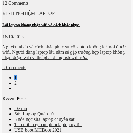
12 Comments
KINH NGHIỆM LAPTOP
Lỗi laptop không nhận wifi và cách khắc phục.
16/10/2013
Nguyên nhân và cách khắc phục sự cố laptop không kết nối được
wifi. Người dùng laptop lâu năm sẻ gặp trường hợp laptop không
nhận được wifi vì thế phải dùng usb wifi rời...
5 Comments
1
2
Recent Posts
De mo
Sửa Laptop Quận 10
Khóa học sửa laptop chuyên sâu
Tìm nơi thay bàn phím laptop uy tín
USB boot MCBoot 2021