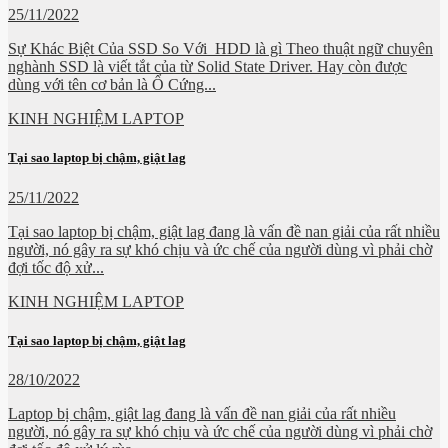
25/11/2022
Sự Khác Biệt Của SSD So Với HDD là gì Theo thuật ngữ chuyên
nghành SSD là viết tắt của từ Solid State Driver. Hay còn được
dùng với tên cơ bản là Ổ Cứng...
KINH NGHIỆM LAPTOP
Tại sao laptop bị chậm, giật lag
25/11/2022
Tại sao laptop bị chậm, giật lag đang là vấn đề nan giải của rất nhiều
người, nó gây ra sự khó chịu và ức chế của người dùng vì phải chờ
đợi tốc độ xử...
KINH NGHIỆM LAPTOP
Tại sao laptop bị chậm, giật lag
28/10/2022
Laptop bị chậm, giật lag đang là vấn đề nan giải của rất nhiều
người, nó gây ra sự khó chịu và ức chế của người dùng vì phải chờ