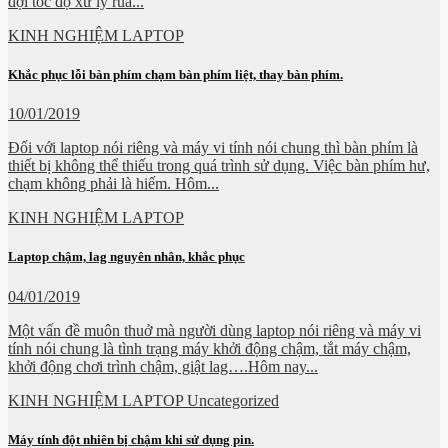
đợi tốc độ xử lý rùa...
KINH NGHIỆM LAPTOP
Khắc phục lỗi bàn phím chạm bàn phím liệt, thay bàn phím.
10/01/2019
Đối với laptop nói riêng và máy vi tính nói chung thì bàn phím là
thiết bị không thể thiếu trong quá trình sử dụng. Việc bàn phím hư,
chạm không phải là hiếm. Hôm...
KINH NGHIỆM LAPTOP
Laptop chậm, lag nguyên nhân, khắc phục
04/01/2019
Một vấn đề muôn thuở mà người dùng laptop nói riêng và máy vi
tính nói chung là tình trạng máy khởi động chậm, tắt máy chậm,
khởi động chơi trình chậm, giật lag….Hôm nay...
KINH NGHIỆM LAPTOP Uncategorized
Máy tính đột nhiên bị chậm khi sử dụng pin.