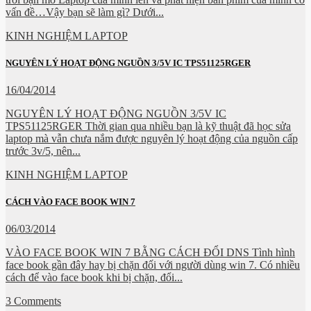
vấn đề…Vậy bạn sẽ làm gì? Dưới...
KINH NGHIỆM LAPTOP
NGUYÊN LÝ HOẠT ĐỘNG NGUỒN 3/5V IC TPS51125RGER
16/04/2014
NGUYÊN LÝ HOẠT ĐỘNG NGUỒN 3/5V IC
TPS51125RGER Thời gian qua nhiều bạn là kỹ thuật đã học sửa
laptop mà vẫn chưa nắm được nguyên lý hoạt động của nguồn cấp
trước 3v/5, nên...
KINH NGHIỆM LAPTOP
CÁCH VÀO FACE BOOK WIN 7
06/03/2014
VÀO FACE BOOK WIN 7 BẰNG CÁCH ĐỔI DNS Tình hình
face book gần đây hay bị chặn đối với người dùng win 7. Có nhiều
cách để vào face book khi bị chặn, đổi...
3 Comments