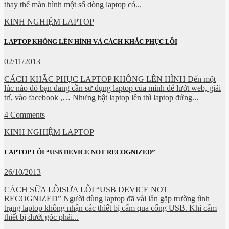
thay thế màn hình một số dòng laptop có...
KINH NGHIỆM LAPTOP
LAPTOP KHÔNG LÊN HÌNH VÀ CÁCH KHẮC PHỤC LỖI
02/11/2013
CÁCH KHẮC PHỤC LAPTOP KHÔNG LÊN HÌNH Đến một
lúc nào đó bạn đang cần sử dụng laptop của mình để lướt web, giải
trí, vào facebook ,… Nhưng bật laptop lên thì laptop đứng...
4 Comments
KINH NGHIỆM LAPTOP
LAPTOP LỖI “USB DEVICE NOT RECOGNIZED”
26/10/2013
CÁCH SỮA LỖISỬA LỖI “USB DEVICE NOT
RECOGNIZED” Người dùng laptop đã vài lần gặp trường tình
trạng laptop không nhận các thiết bị cấm qua cổng USB. Khi cấm
thiết bị dưới góc phải...