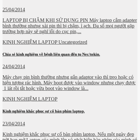
25/04/2014
LAPTOP BỊ CHẬM KHI SỬ DỤNG PIN Máy laptop cắm adapter
bình thường nhưng xài pin thì bị chậm, ì ạch. Đa số mọi người gặp
trường hợp này sẽ nghĩ lỗi do cục pin,...
KINH NGHIỆM LAPTOP Uncategorized
Chia sẻ kinh nghiệm về bệnh liên quan đến tụ Nec/tokin.
24/04/2014
Máy chạy pin bình thường nhưng gắn adaptor vào thì treo hoặc có
hiện tượng rác hình. Máy boot được vào window nhưng chạy được
1 lát rồi tắt hoặc vừa boot vào window là...
KINH NGHIỆM LAPTOP
Kinh nghiệm khắc phục sự cố bàn phím laptop.
23/04/2014
Kinh nghiệm khắc phục sự cố bàn phím laptop. Nếu một ngày đẹp
trời bạn mở Laptop của mình lên và phát hiện bàn phím của mình có