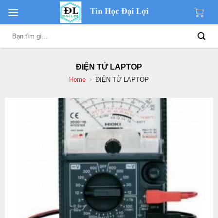
Skip
to
content
Search
for:
ĐIỆN TỬ LAPTOP
Home
ĐIỆN TỬ LAPTOP