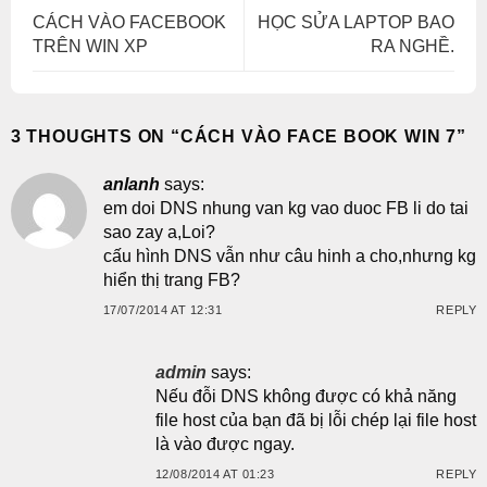
CÁCH VÀO FACEBOOK
HỌC SỬA LAPTOP BAO
TRÊN WIN XP
RA NGHỀ.
3 THOUGHTS ON “
CÁCH VÀO FACE BOOK WIN 7
”
anlanh
says:
em doi DNS nhung van kg vao duoc FB li do tai
sao zay a,Loi?
cấu hình DNS vẫn như câu hinh a cho,nhưng kg
hiển thị trang FB?
17/07/2014 AT 12:31
REPLY
admin
says:
Nếu đỗi DNS không được có khả năng
file host của bạn đã bị lỗi chép lại file host
là vào được ngay.
12/08/2014 AT 01:23
REPLY