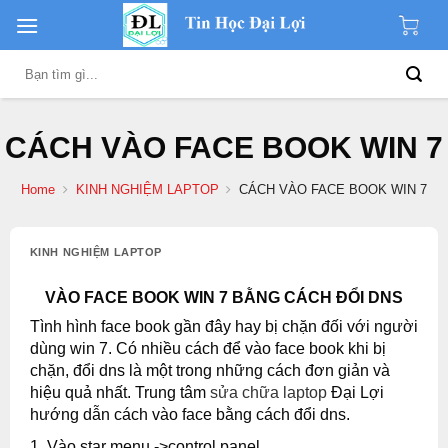
Skip
to
content
Search
for:
CÁCH VÀO FACE BOOK WIN 7
Home
KINH NGHIỆM LAPTOP
CÁCH VÀO FACE BOOK WIN 7
KINH NGHIỆM LAPTOP
VÀO FACE BOOK WIN 7 BẰNG CÁCH ĐỔI DNS
Tình hình face book gần đây hay bị chặn đối với người
dùng win 7. Có nhiều cách để vào face book khi bị
chặn, đổi dns là một trong những cách đơn giản và
hiệu quả nhất. Trung tâm
sửa chữa laptop
Đại Lợi
hướng dẫn cách vào face bằng cách đổi dns.
1. Vào star menu ->control panel.