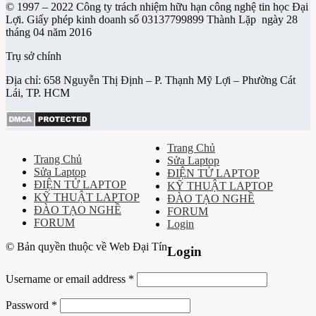
© 1997 – 2022 Công ty trách nhiệm hữu hạn công nghệ tin học Đại
Lợi. Giấy phép kinh doanh số 03137799899 Thành Lặp ngày 28
tháng 04 năm 2016
Trụ sở chính
Địa chỉ: 658 Nguyễn Thị Định – P. Thạnh Mỹ Lợi – Phường Cát
Lái, TP. HCM
Trang Chủ
Trang Chủ
Sửa Laptop
Sửa Laptop
ĐIỆN TỬ LAPTOP
ĐIỆN TỬ LAPTOP
KỸ THUẬT LAPTOP
KỸ THUẬT LAPTOP
ĐÀO TẠO NGHỀ
ĐÀO TẠO NGHỀ
FORUM
FORUM
Login
© Bản quyền thuộc về Web Đại Tín
Login
Username or email address
*
Password
*