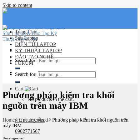
Skip to content
Trang Chủ
Sửa Laptop
ĐIỆN TỬ LAPTOP
KỸ THUẬT LAPTOP
ĐÀO TẠO NGHỀ
Search for:
FORUM
Lịch sử
Search for:
đơn hàng
Cart
Phương pháp kiểm tra khối
No products in the cart.
nguồn trên máy IBM
Home
Uncategorized
Phương pháp kiểm tra khối nguồn trên
GỌI TƯ VẤN
máy IBM
0902771567
Uncategorized