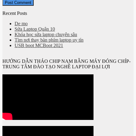
Recent Posts
De mo
Sửa Laptop Quận 10
Khóa học sửa laptop chuyên sâu
Tìm nơi thay bàn phím laptop uy tín
USB boot MCBoot 2021
HƯỚNG DẪN THÁO CHIP NAM BẰNG MÁY ĐÓNG CHÍP-
TRUNG TÂM ĐÀO TẠO NGHỀ LAPTOP ĐẠI LỢI