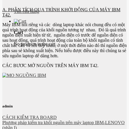
A. PHÂN TÍCH QUA TRÌNH KHỞI ĐỘNG CỦA MÁY IBM
Tìm cửa hàng
T42.
Máy IBM nói riêng và các dòng laptop khác nói chung đều có một
quá trình hoạt động của khối nguồn tương tự nhau. Đó là quá trình
Cart
nguồn điện xuất hiện từ từ, nguồn điện có trước để nguồn điện có
sau hoạt động, quá trình hoạt động của toàn bộ khối nguồn có tính
No products in the cart.
chât bắc cầu và nối tiếp nhau, ở một thời điểm nào đó thì nguồn điện
phía sau sẻ không xuất hiện. Nếu hiểu được điều này thì chúng ta sẻ
sửa nguồn laptop dể dàng hơn.
CÁC BƯƠC MỞ NGUỒN TRÊN MÁY IBM T42.
admin
CÁCH KIỂM TRA BOARD
Phương pháp kiểm tra khối nguồn trên máy laptop IBM-LENOVO
(phần I)