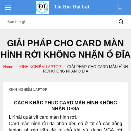
Skip
to
content
Search
for:
GIẢI PHÁP CHO CARD MÀN
HÌNH RỜI KHÔNG NHẬN Ổ ĐĨA
Home
KINH NGHIỆM LAPTOP
GIẢI PHÁP CHO CARD MÀN HÌNH
RỜI KHÔNG NHẬN Ổ ĐĨA
KINH NGHIỆM LAPTOP
CÁCH KHẮC PHỤC CARD MÀN HÌNH KHÔNG
NHẬN Ổ ĐĨA
I. Khái quát về card màn hình rời.
Card màn hình rời
đa phần đều có ở tất cả các dòng
laptop nhưng vấn đề ở chỗ khi sử dụng VGA rời