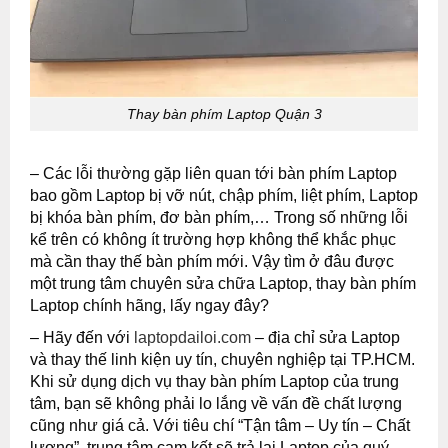
Thay bàn phím Laptop Quận 3
– Các lỗi thường gặp liên quan tới bàn phím Laptop
bao gồm Laptop bị vỡ nút, chập phím, liệt phím, Laptop
bị khóa bàn phím, đơ bàn phím,… Trong số những lỗi
kể trên có không ít trường hợp không thể khắc phục
mà cần thay thế bàn phím mới. Vậy tìm ở đâu được
một trung tâm chuyên sửa chữa Laptop, thay bàn phím
Laptop chính hãng, lấy ngay đây?
– Hãy đến với
laptopdailoi.com
– địa chỉ sửa Laptop
và thay thế linh kiện uy tín, chuyên nghiệp tại TP.HCM.
Khi sử dụng dịch vụ thay bàn phím Laptop của trung
tâm, bạn sẽ không phải lo lắng về vấn đề chất lượng
cũng như giá cả. Với tiêu chí “Tận tâm – Uy tín – Chất
lượng”, trung tâm cam kết sẽ trả lại Laptop của quý