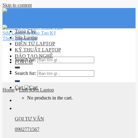
Skip to content
Trang Chủ
Sửa Laptop
ĐIỆN TỬ LAPTOP
KỸ THUẬT LAPTOP
ĐÀO TẠO NGHỀ
Search for:
FORUM
Lịch sử
Search for:
đơn hàng
Cart
Home
Linh Kiện Laptop
No products in the cart.
GỌI TƯ VẤN
0902771567