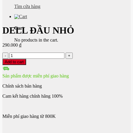
Tìm cửa hàng
DELL ĐẦU NHỎ
Cart
No products in the cart.
290.000
₫
DELL
ĐẦU
Add to cart
NHỎ
quantity
Sản phẩm được miễn phí giao hàng
Chính sách bán hàng
Cam kết hàng chính hãng 100%
Miễn phí giao hàng từ 800K