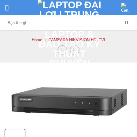
Skip
to
content
Search
for:
Home
CAMEARA HIKVISION HD- TVI