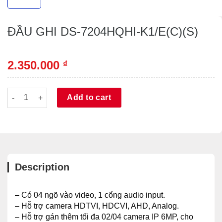
ĐẦU GHI DS-7204HQHI-K1/E(C)(S)
2.350.000
₫
ĐẦU GHI DS-7204HQHI-K1/E(C)(S) quantity
Alternative:
Add to cart
Description
– Có 04 ngõ vào video, 1 cổng audio input.
– Hỗ trợ camera HDTVI, HDCVI, AHD, Analog.
– Hỗ trợ gán thêm tối đa 02/04 camera IP 6MP, cho