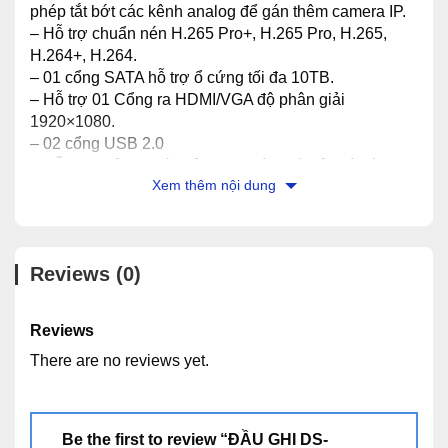
phép tắt bớt các kênh analog để gán thêm camera IP.
– Hỗ trợ chuẩn nén H.265 Pro+, H.265 Pro, H.265,
H.264+, H.264.
– 01 cổng SATA hỗ trợ ổ cứng tối đa 10TB.
– Hỗ trợ 01 Cổng ra HDMI/VGA độ phân giải
1920×1080.
– 02 cổng USB 2.0
– Hỗ trợ 4 kênh phát hiện vượt hàng rào ảo và vùng
Xem thêm nội dung
xâm nhập.
– Nguồn cấp: 12V DC.
– Công suất: <5W.
– Kích thước: 265 × 225 × 48 mm.
Reviews (0)
– Trọng lượng: ≤ 1.6kg.
Hikvision DS-7204HQHI-K1/E
là đầu ghi hình 4
kênh cho hình ảnh sắc nét gấp nhiều lần so với chuẩn
Reviews
analog thông thường. Khả năng truyền hình ảnh HD
There are no reviews yet.
qua mạng tốt, hỗ trợ xem camera trên nhiều trình duyệt
web và hệ điều hành trên máy tính khác nhau.
Đầu ghi
hình Hikvision DS-7204HQHI-K1/E
cho chuẩn nén
hình ảnh H.265+ tăng gấp 4 LẦN dung lượng lưu trữ.
Be the first to review “ĐẦU GHI DS-