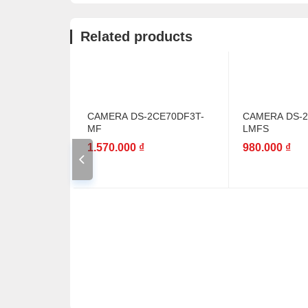
Related products
CAMERA DS-2CE70DF3T-
CAMERA DS-2
MF
LMFS
1.570.000
₫
980.000
₫
CE17D0T-