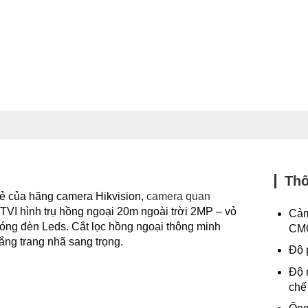
Thô
rẻ của hãng camera Hikvision,
camera quan
VI hình trụ hồng ngoại 20m ngoài trời 2MP – vỏ
Cảm
bóng đèn Leds. Cắt lọc hồng ngoại thông minh
CM
ắng trang nhã sang trọng.
Độ 
Độ
chế