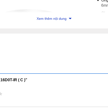
Ống
6m
Cho
ngh
Xem thêm nội dung
Chu
Môi
Kíc
Trọ
Cam
phù
16D0T-IR ( C )”