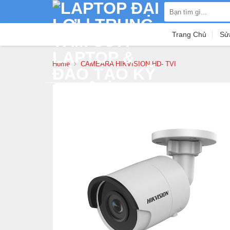
Skip
Search
to
for:
content
Trang Chủ
Sử
Home
CAMEARA HIKVISION HD- TVI