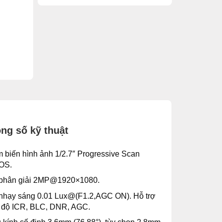
ng số kỹ thuật
 biến hình ảnh 1/2.7″ Progressive Scan
OS.
phân giải 2MP@1920×1080.
 nhạy sáng 0.01 Lux@(F1.2,AGC ON). Hỗ trợ
 độ ICR, BLC, DNR, AGC.