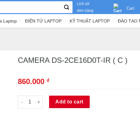
Lịch sử
Cart
đơn hàng
a Laptop
ĐIỆN TỬ LAPTOP
KỸ THUẬT LAPTOP
ĐÀO TẠO 
CAMERA DS-2CE16D0T-IR ( C )
860.000
₫
CAMERA DS-2CE16D0T-IR ( C ) quantity
Alternative:
Add to cart