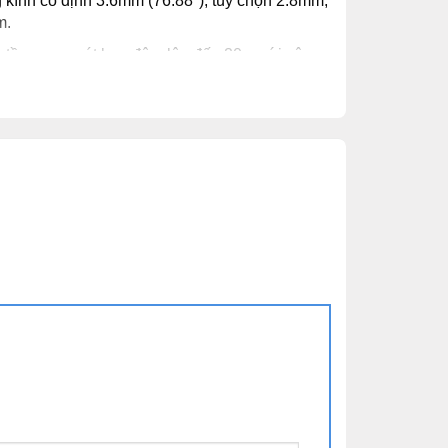
 kính cố định 3.6mm (76.88°), tùy chọn 2.8mm,
m.
 tầm quan sát ban đêm lên đến 20m với công
ệ hồng ngoại thông minh (SmartIR).
ẩn chống nước IP66,IK10.
 trường làm việc -40 °C ~ 60 °C.
h thước: 89.6 × 59.1 mm.
ng lượng 0,36 kg.
era HIKVISION DS-2CE16D0T-IR thiết kế
 hợp lắp đặt kho xưởng, ngoài trời.