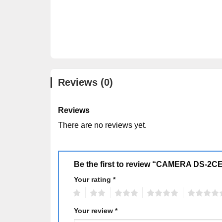
Reviews (0)
Reviews
There are no reviews yet.
Be the first to review “CAMERA DS-2CE
Your rating
Alternative:
*
1
2
3
4
5
Your review
*