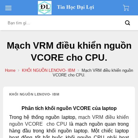
Skip
to
content
Search
for:
Mạch VRM điều khiển nguồn
VCORE cho CPU.
Home
KHỐI NGUỒN LENOVO- IBM
Mạch VRM điều khiển nguồn
VCORE cho CPU.
KHỐI NGUỒN LENOVO- IBM
Phân tích khối nguồn VCORE của laptop
Trong hệ thống nguồn laptop,
mạch VRM điều khiển
nguồn VCORE cho CPU
là mạch nguồn quan trong
hàng đầu trong khối nguồn laptop. Một chiếc laptop
hoạt động tốt bắt buộc khối nguồn CPU phải hoạt