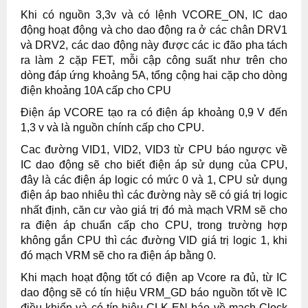
Khi có nguồn 3,3v và có lệnh VCORE_ON, IC dao
động hoạt động và cho dao động ra ở các chân DRV1
và DRV2, các dao động này được các ic đão pha tách
ra làm 2 cặp FET, mỗi cập công suất như trên cho
dòng đáp ứng khoảng 5A, tổng cộng hai cặp cho dòng
điện khoảng 10A cấp cho CPU
Điện áp VCORE tạo ra có điện áp khoảng 0,9 V đến
1,3 v và là nguồn chính cấp cho CPU.
Cac đường VID1, VID2, VID3 từ CPU báo ngược về
IC dao động sẽ cho biết điện áp sử dụng của CPU,
đây là các điện áp logic có mức 0 và 1, CPU sử dụng
điện áp bao nhiêu thì các đường này sẽ có giá trị logic
nhất định, căn cư vào giá trị đó mà mạch VRM sẽ cho
ra điện áp chuẩn cấp cho CPU, trong trường hợp
không gắn CPU thì các đường VID giá trị logic 1, khi
đó mạch VRM sẽ cho ra điện áp bằng 0.
Khi mạch hoạt động tốt có điện ap Vcore ra đủ, từ IC
dao động sẽ có tín hiệu VRM_GD báo nguồn tốt về IC
điều khiển và có tín hiệu CLK-EN báo về mạch Clock