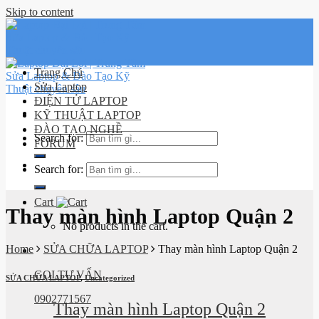
Skip to content
Trang Chủ
Sửa Laptop
ĐIỆN TỬ LAPTOP
KỸ THUẬT LAPTOP
ĐÀO TẠO NGHỀ
Search for:
FORUM
Lịch sử
Search for:
đơn hàng
Cart
Thay màn hình Laptop Quận 2
No products in the cart.
Home
SỬA CHỮA LAPTOP
Thay màn hình Laptop Quận 2
GỌI TƯ VẤN
SỬA CHỮA LAPTOP
,
Uncategorized
0902771567
Thay màn hình Laptop Quận 2