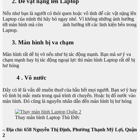
2. Để vật nặng lên Laptop
Nếu như bạn là người có thói quen hoặc vô tình để các vật nặng lên
Laptop của mình thì hãy bỏ ngay nhé. Vì không những ảnh hưởng
tới màn hình mà còn ảnh hưởng tới các linh kiện bên trong
Laptop.
3. Màn hình bị va chạm
Màn hình rất dễ bị võ nếu như bị tác động mạnh. Bạn mà sơ ý va
chạm mạnh hay bị tác động ngoại lực thì màn hình Laptop rất dễ bị
hư hỏng
4 . Vô nước
Đây có lẽ là vấn dề muôn thuở của hầu hết mọi người. Bạn sơ ý hay
vô tình bị mắc mưa trong quá trình di chuyển. Hoặc bị đổ nước vào
màn hình. Đó cũng là nguyên nhân dẫn đến màn hình bị hư hỏng
Thay màn hình Laptop Thủ Đức
– Địa chỉ: 658 Nguyễn Thị Định, Phường Thạnh Mỹ Lợi, Quận
2