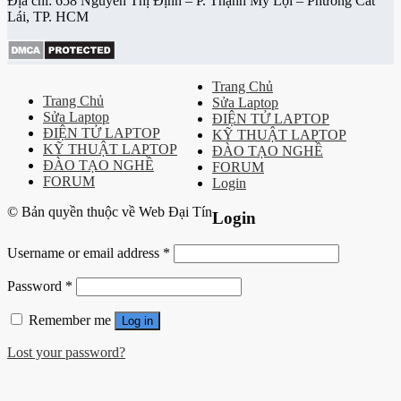
Địa chỉ: 658 Nguyễn Thị Định – P. Thạnh Mỹ Lợi – Phường Cát
Lái, TP. HCM
Trang Chủ
Trang Chủ
Sửa Laptop
Sửa Laptop
ĐIỆN TỬ LAPTOP
ĐIỆN TỬ LAPTOP
KỸ THUẬT LAPTOP
KỸ THUẬT LAPTOP
ĐÀO TẠO NGHỀ
ĐÀO TẠO NGHỀ
FORUM
FORUM
Login
© Bản quyền thuộc về Web Đại Tín
Login
Username or email address
*
Password
*
Remember me
Log in
Lost your password?