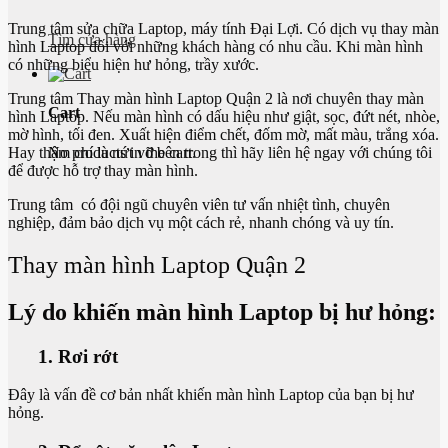
Trung tâm sửa chữa Laptop, máy tính Đại Lợi. Có dịch vụ thay màn
Tìm cửa hàng
hình Laptop đối với những khách hàng có nhu cầu. Khi màn hình
có những biểu hiện hư hỏng, trầy xước.
Trung tâm
Thay màn hình Laptop Quận 2
là nơi chuyên thay màn
Cart
hình Laptop. Nếu màn hình có dấu hiệu như giật, sọc, đứt nét, nhòe,
mờ hình, tối đen. Xuất hiện điểm chết, đốm mờ, mất màu, trắng xóa.
No products in the cart.
Hay thậm chí là nứt vỡ bên trong thì hãy liên hệ ngay với chúng tôi
để được hỗ trợ thay màn hình.
Trung tâm
có đội ngũ chuyên viên tư vấn nhiệt tình, chuyên
nghiệp, đảm bảo dịch vụ một cách rẻ, nhanh chóng và uy tín.
Thay màn hình Laptop Quận 2
Lý do khiến màn hình Laptop bị hư hỏng:
1. Rơi rớt
Đây là vấn đề cơ bản nhất khiến màn hình Laptop của bạn bị hư
hỏng.