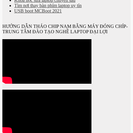
Khóa học sửa laptop chuyên sâu
Tìm nơi thay bàn phím laptop uy tín
USB boot MCBoot 2021
HƯỚNG DẪN THÁO CHIP NAM BẰNG MÁY ĐÓNG CHÍP-
TRUNG TÂM ĐÀO TẠO NGHỀ LAPTOP ĐẠI LỢI