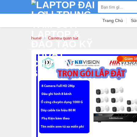
Skip
Search
to
for:
content
Trang Chủ
Sử
Home
Camera quan sát
Giảm 1