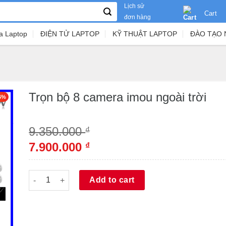
Lịch sử
Cart
đơn hàng
a Laptop
ĐIỆN TỬ LAPTOP
KỸ THUẬT LAPTOP
ĐÀO TẠO 
Trọn bộ 8 camera imou ngoài trời
6%
9.350.000
₫
7.900.000
₫
Trọn bộ 8 camera imou ngoài trời quantity
Alternative:
Add to cart