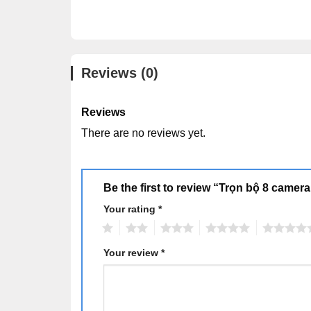
Reviews (0)
Reviews
There are no reviews yet.
Be the first to review “Trọn bộ 8 camer
Your rating
Alternative:
*
1
2
3
4
5
Your review
*