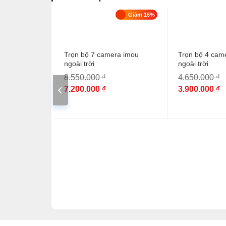
Giảm 15%
Giảm 16%
Trọn bộ 7 camera imou
Trọn bộ 4 cam
ngoài trời
ngoài trời
8.550.000
₫
4.650.000
₫
7.200.000
₫
3.900.000
₫
ra wifi imou