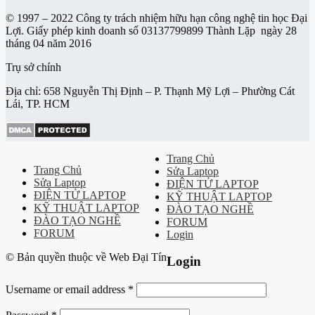
© 1997 – 2022 Công ty trách nhiệm hữu hạn công nghệ tin học Đại
Lợi. Giấy phép kinh doanh số 03137799899 Thành Lặp ngày 28
tháng 04 năm 2016
Trụ sở chính
Địa chỉ: 658 Nguyễn Thị Định – P. Thạnh Mỹ Lợi – Phường Cát
Lái, TP. HCM
Trang Chủ
Trang Chủ
Sửa Laptop
Sửa Laptop
ĐIỆN TỬ LAPTOP
ĐIỆN TỬ LAPTOP
KỸ THUẬT LAPTOP
KỸ THUẬT LAPTOP
ĐÀO TẠO NGHỀ
ĐÀO TẠO NGHỀ
FORUM
FORUM
Login
© Bản quyền thuộc về Web Đại Tín
Login
Username or email address
*