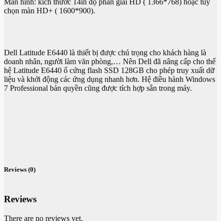
Màn hình: kích thước 14in độ phân giải HD ( 1366*768) hoặc tùy
chọn màn HD+ ( 1600*900).
Dell Latitude E6440 là thiết bị được chú trọng cho khách hàng là
doanh nhân, người làm văn phòng,… Nên Dell đã nâng cấp cho thế
hệ Latitude E6440 ổ cứng flash SSD 128GB cho phép truy xuất dữ
liệu và khởi động các ứng dụng nhanh hơn. Hệ điều hành Windows
7 Professional bản quyền cũng được tích hợp sẵn trong máy.
Reviews (0)
Reviews
There are no reviews yet.