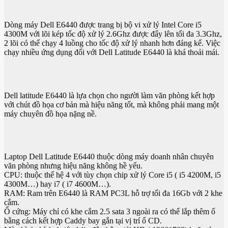
Dòng máy Dell E6440 được trang bị bộ vi xử lý Intel Core i5
4300M với lõi kép tốc độ xử lý 2.6Ghz được đẩy lên tối đa 3.3Ghz,
2 lõi có thể chạy 4 luồng cho tốc độ xử lý nhanh hơn đáng kể. Việc
chạy nhiều ứng dụng đối với Dell Latitude E6440 là khá thoải mái.
Dell latitude E6440 là lựa chọn cho người làm văn phòng kết hợp
với chút đồ họa cơ bản mà hiệu năng tốt, mà không phải mang một
máy chuyên đồ họa nặng nề.
Laptop Dell Latitude E6440 thuộc dòng máy doanh nhân chuyên
văn phòng nhưng hiệu năng không hề yếu.
CPU: thuộc thế hệ 4 với tùy chọn chip xử lý Core i5 ( i5 4200M, i5
4300M…) hay i7 ( i7 4600M…).
RAM: Ram trên E6440 là RAM PC3L hỗ trợ tối đa 16Gb với 2 khe
cắm.
Ổ cứng: Máy chỉ có khe cắm 2.5 sata 3 ngoài ra có thể lắp thêm ổ
bằng cách kết hợp Caddy bay gắn tại vị trí ổ CD.