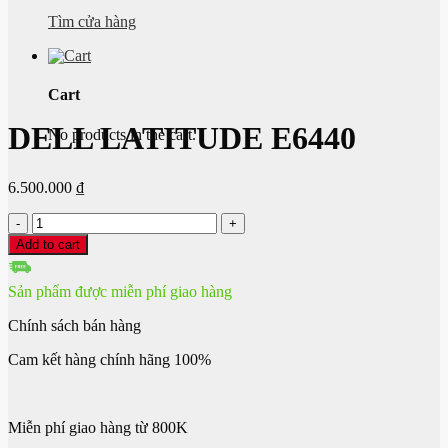
Tìm cửa hàng
Cart
DELL LATITUDE E6440
No products in the cart.
6.500.000
₫
DELL
LATITUDE
Add to cart
E6440
quantity
Sản phẩm được miễn phí giao hàng
Chính sách bán hàng
Cam kết hàng chính hãng 100%
Miễn phí giao hàng từ 800K