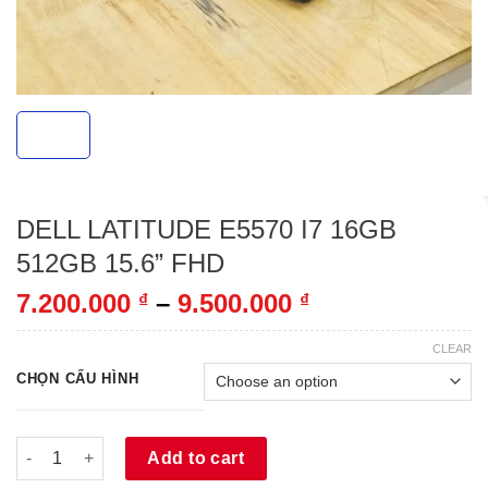
DELL LATITUDE E5570 I7 16GB
512GB 15.6” FHD
7.200.000
–
9.500.000
₫
₫
CLEAR
CHỌN CẤU HÌNH
DELL LATITUDE E5570 I7 16GB 512GB 15.6'' FHD quantity
Add to cart