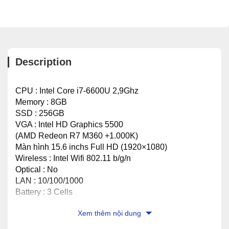
Alternative:
Description
CPU : Intel Core i7-6600U 2,9Ghz
Memory : 8GB
SSD : 256GB
VGA : Intel HD Graphics 5500
(AMD Redeon R7 M360 +1.000K)
Màn hình 15.6 inchs Full HD (1920×1080)
Wireless : Intel Wifi 802.11 b/g/n
Optical : No
LAN : 10/100/1000
Battery : 3 Cells
OS : Windows 10 Professional 64Bit
Xem thêm nội dung
Weight : 2Kg
Color : Đen