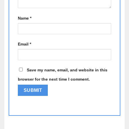
Màn hình
Name
*
Dell Latitude E5570 được trang bị màn hình 15.6 inch
chống chói độ phân giải HD 1366×768 hoặc FHD
1920×1080, mang lại hình ảnh sắc nét, màu sắc hài
hòa và chi tiết, giúp cho các trải nghiệm làm việc, xem
Email
*
phim hay chơi game đều sống động hơn.
Save my name, email, and website in this
browser for the next time I comment.
Alternative: