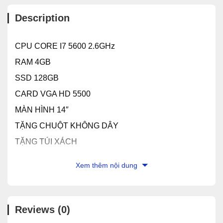
Description
CPU CORE I7 5600 2.6GHz
RAM 4GB
SSD 128GB
CARD VGA HD 5500
MÀN HÌNH 14″
TẶNG CHUỘT KHÔNG DÂY
TẶNG TÚI XÁCH
BẢO HÀNH 6 THÁNG
Xem thêm nội dung
DELL LATITUDE 5450
Toàn bộ máy màu đen nhám, nguyên khối pin không
Reviews (0)
tháo rời ra được, nhẹ mỏng đối với dòng Latitude 14