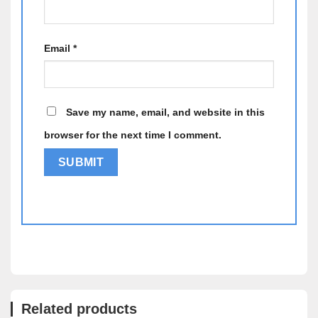
kim loại không bám vân tay nhưng lại dính mồ hôi nếu
bác nào ra mồ hơi tay nhiều. Phần nắp có logo DELL
mà đen bóng được in chìm vào phần nắp, không giống
Email
*
như logo DELL bằng Inox dán vào so với cac dòng
Dell Latitude 6000, 5000, 4000 series cũ trước năm
2013. Nhìn chung logo này không nổi bật bằng dòng
cũ nhưng lại toát lên vẻ sang trọng huyền bí và chắc
Save my name, email, and website in this
chắn hơn.
browser for the next time I comment.
Alternative:
Related products