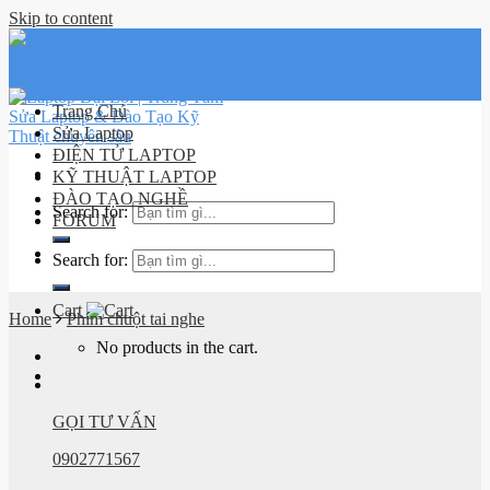
Skip to content
Trang Chủ
Sửa Laptop
ĐIỆN TỬ LAPTOP
KỸ THUẬT LAPTOP
ĐÀO TẠO NGHỀ
Search for:
FORUM
Lịch sử
Search for:
đơn hàng
Cart
Home
Phím chuột tai nghe
No products in the cart.
GỌI TƯ VẤN
0902771567