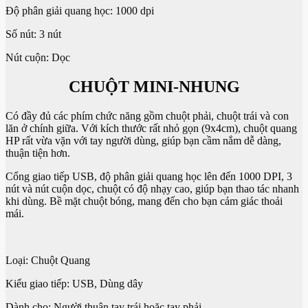
Độ phân giải quang học: 1000 dpi
Số nút: 3 nút
Nút cuộn: Dọc
CHUỘT MINI-NHUNG
Có đầy đủ các phím chức năng gồm chuột phải, chuột trái và con
lăn ở chính giữa. Với kích thước rất nhỏ gọn (9x4cm), chuột quang
HP rất vừa vặn với tay người dùng, giúp bạn cầm nắm dễ dàng,
thuận tiện hơn.
Cổng giao tiếp USB, độ phân giải quang học lên đến 1000 DPI, 3
nút và nút cuộn dọc, chuột có độ nhạy cao, giúp bạn thao tác nhanh
khi dùng. Bề mặt chuột bóng, mang đến cho bạn cảm giác thoải
mái.
Loại: Chuột Quang
Kiểu giao tiếp: USB, Dùng dây
Dành cho: Người thuận tay trái hoặc tay phải