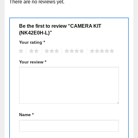
There are no reviews yet.
Bộ Kit Camera IP HIKVISION NK42E0H-L
là giải pháp
trọn gói và tiện ích dành cho hộ gia đình, cửa hàng,
văn phòng … Với 4 camera quan sát chất lượng hình
Be the first to review “CAMERA KIT
ảnh sắc nét cho tầm quan sát rộng. Hỗ trợ nền
(NK42E0H-L)”
tảng Hik-Connect – Siêu ổn định – Tốc độ truy cập cực
Your rating
*
khủng – Miễn phí trọn đời – Máy chủ đặt tại Việt Nam.
1
2
3
4
5
Your review
*
Name
*