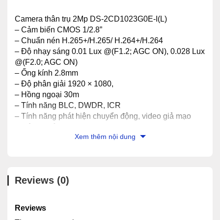
Camera thân trụ 2Mp DS-2CD1023G0E-I(L)
– Cảm biến CMOS 1/2.8”
– Chuẩn nén H.265+/H.265/ H.264+/H.264
– Độ nhạy sáng 0.01 Lux @(F1.2; AGC ON), 0.028 Lux
@(F2.0; AGC ON)
– Ống kính 2.8mm
– Độ phân giải 1920 × 1080,
– Hồng ngoại 30m
– Tính năng BLC, DWDR, ICR
– Tính năng phát hiện chuyển động, video giả mạo
– Tiêu chuẩn IP67
Xem thêm nội dung
– Nguồn 12VDC hoặc POE
Đầu ghi hình DS-7104NI-Q1/4P/M
– Chuẩn nén H.265+/H.265/ H.264+/H.264
– Hỗ trợ tối đa 4 kênh camera 4Mp.
Reviews (0)
– Băng thông vào/ra: 40 Mbps/60 Mbps
– Hỗ trợ 1 ổ cứng tối đa 6TB.
– Hỗ trợ 4 cổng POE
Reviews
– Nguồn 48VDC