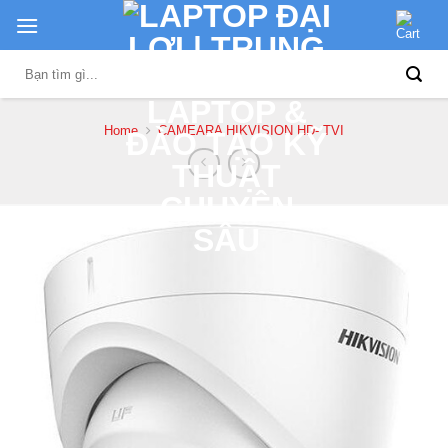
Skip
to
content
Search
for:
Home
CAMEARA HIKVISION HD- TVI