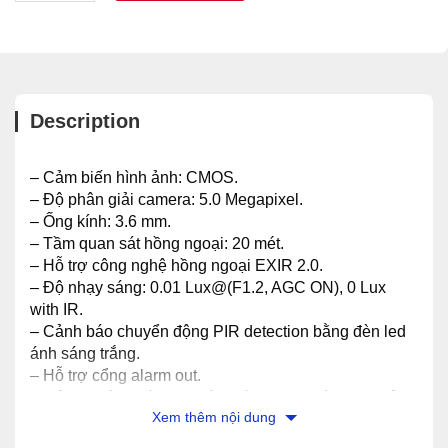
Description
– Cảm biến hình ảnh: CMOS.
– Độ phân giải camera: 5.0 Megapixel.
– Ống kính: 3.6 mm.
– Tầm quan sát hồng ngoại: 20 mét.
– Hỗ trợ công nghệ hồng ngoại EXIR 2.0.
– Độ nhạy sáng: 0.01 Lux@(F1.2, AGC ON), 0 Lux
with IR.
– Cảnh báo chuyển động PIR detection bằng đèn led
ánh sáng trắng.
– Hỗ trợ cổng alarm out.
– Tiêu chuẩn chống bụi và nước: IP67 (thích hợp sử
Xem thêm nội dung
dụng trong nhà và ngoài trời).