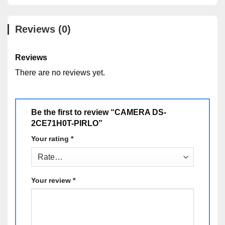
1.Ưu điểm của sản phẩm:
Mang lại hình ảnh sắc nét
Reviews (0)
Quan sát hồng ngoại ban đêm cực tốt
Thiết kế hiện đại nhỏ gọn
Reviews
Bền bỉ, dễ dàng lắp đặt và sử dụng
There are no reviews yet.
Giá thành hợp lý.
2.Tính năng:
Be the first to review “CAMERA DS-
Camera HDTVI Hikvision DS-2CE71H0T-PIRLO là
2CE71H0T-PIRLO”
dòng sản phẩm mới tích hợp thêm đèn hồng ngoại
Your rating
*
chống trộm giá rẻ, có độ phân giải 5.0 megapixel, quan
sát xa 20m, thiết kế thân trụ lắp đặt ngoài trời cùng các
tính năng thông minh khác.
Your review
*