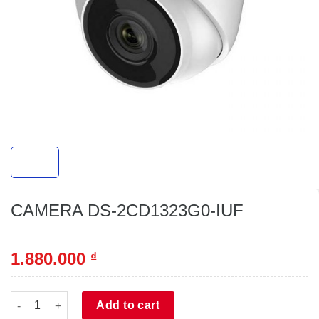
CAMERA DS-2CD1323G0-IUF
1.880.000
₫
CAMERA DS-2CD1323G0-IUF quantity
Alternative:
Add to cart