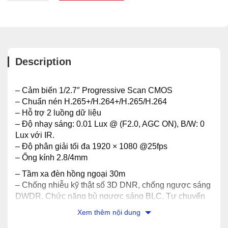
Description
– Cảm biến 1/2.7″ Progressive Scan CMOS
– Chuẩn nén H.265+/H.264+/H.265/H.264
– Hỗ trợ 2 luồng dữ liệu
– Độ nhạy sáng: 0.01 Lux @ (F2.0, AGC ON), B/W: 0
Lux với IR.
– Độ phân giải tối đa 1920 × 1080 @25fps
– Ống kính 2.8/4mm
– Tầm xa đèn hồng ngoại 30m
– Chống nhiễu kỹ thật số 3D DNR, chống ngược sáng
DWDR. Chức năng bù ngược sáng BLC. Tự chuyển
chế độ ngày/đêm.
Xem thêm nội dung
– Tiêu chuẩn ngoài trời: IP67.