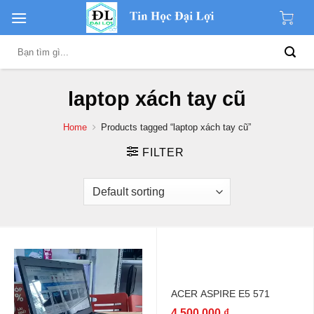
Skip
to
content
Search
for:
laptop xách tay cũ
Home
Products tagged “laptop xách tay cũ”
FILTER
ACER ASPIRE E5 571
4.500.000
₫