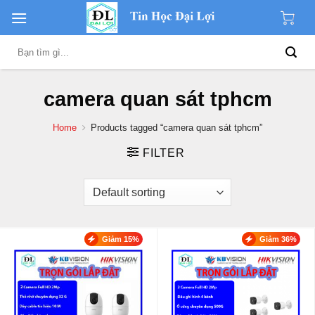
Skip
to
content
Search
for:
camera quan sát tphcm
Home
Products tagged “camera quan sát tphcm”
FILTER
Giảm 15%
Giảm 36%