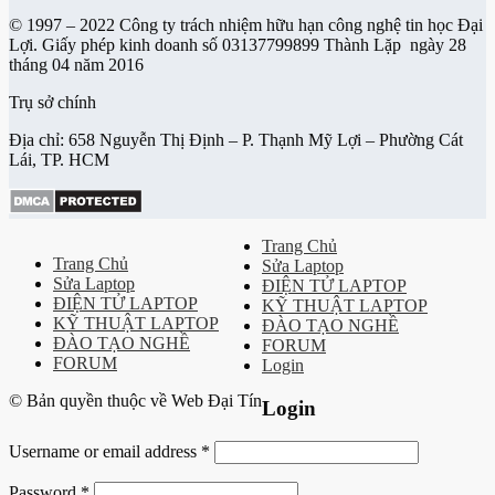
© 1997 – 2022 Công ty trách nhiệm hữu hạn công nghệ tin học Đại
Lợi. Giấy phép kinh doanh số 03137799899 Thành Lặp ngày 28
tháng 04 năm 2016
Trụ sở chính
Địa chỉ: 658 Nguyễn Thị Định – P. Thạnh Mỹ Lợi – Phường Cát
Lái, TP. HCM
Trang Chủ
Trang Chủ
Sửa Laptop
Sửa Laptop
ĐIỆN TỬ LAPTOP
ĐIỆN TỬ LAPTOP
KỸ THUẬT LAPTOP
KỸ THUẬT LAPTOP
ĐÀO TẠO NGHỀ
ĐÀO TẠO NGHỀ
FORUM
FORUM
Login
© Bản quyền thuộc về Web Đại Tín
Login
Username or email address
*
Password
*