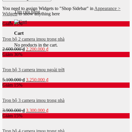
You need to assign Widgets to
"Shop Sidebar"
in
Appearance >
Tìm cửa hàng
Widgets
to show anything here
Giảm 15%
Cart
Trọn bộ 2 camera imou trong nhà
No products in the cart.
2.600.000
₫
2.200.000
₫
Giảm 36%
Tron bộ 3 camera imou ngoài trời
5.100.000
₫
3.250.000
₫
Giảm 15%
Trọn bộ 3 camera imou trong nhà
3.900.000
₫
3.300.000
₫
Giảm 15%
Trọn bộ 4 camera imou trong nhà