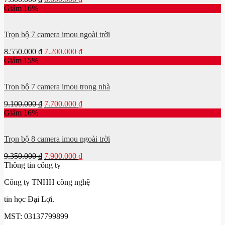
Giảm 16%
Trọn bộ 7 camera imou ngoài trời
8.550.000
₫
7.200.000
₫
Giảm 15%
Trọn bộ 7 camera imou trong nhà
9.100.000
₫
7.700.000
₫
Giảm 16%
Trọn bộ 8 camera imou ngoài trời
9.350.000
₫
7.900.000
₫
Thông tin công ty
Công ty TNHH công nghệ
tin học Đại Lợi.
MST: 03137799899