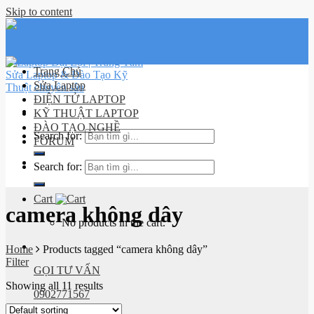
Skip to content
Trang Chủ
Sửa Laptop
ĐIỆN TỬ LAPTOP
KỸ THUẬT LAPTOP
ĐÀO TẠO NGHỀ
Search for:
FORUM
Lịch sử
Search for:
đơn hàng
Cart
camera không dây
No products in the cart.
Home
Products tagged “camera không dây”
Filter
GỌI TƯ VẤN
Showing all 11 results
0902771567