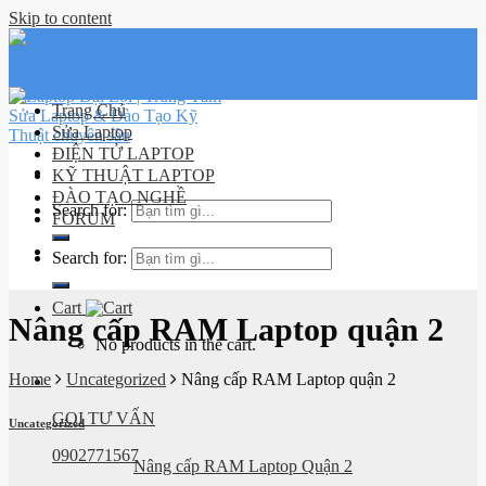
Skip to content
Trang Chủ
Sửa Laptop
ĐIỆN TỬ LAPTOP
KỸ THUẬT LAPTOP
ĐÀO TẠO NGHỀ
Search for:
FORUM
Lịch sử
Search for:
đơn hàng
Cart
Nâng cấp RAM Laptop quận 2
No products in the cart.
Home
Uncategorized
Nâng cấp RAM Laptop quận 2
GỌI TƯ VẤN
Uncategorized
0902771567
Nâng cấp RAM Laptop Quận 2