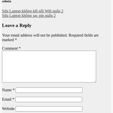
admin
Sửa Laptop không kết nối Wifi quận 2
Sửa Laptop không sạc pin quận 2
Leave a Reply
Your email address will not be published.
Required fields are
marked
*
Comment
*
Name
*
Email
*
Website