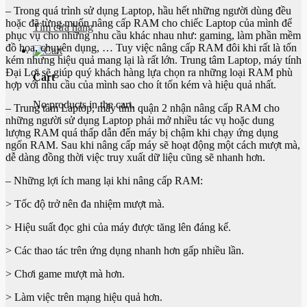
– Trong quá trình sử dụng Laptop, hầu hết những người dùng đều
hoặc đã từng muốn nâng cấp RAM cho chiếc Laptop của mình để
Tìm cửa hàng
phục vụ cho những nhu cầu khác nhau như: gaming, làm phần mềm
đồ họa, chuyên dụng, … Tuy việc nâng cấp RAM đôi khi rất là tốn
kém nhưng hiệu quả mang lại là rất lớn. Trung tâm Laptop, máy tính
Đại Lợi sẽ giúp quý khách hàng lựa chọn ra những loại RAM phù
Cart
hợp với nhu cầu của mình sao cho ít tốn kém và hiệu quả nhất.
No products in the cart.
–
Trung tâm Laptop, máy tính quận 2
nhận nâng cấp RAM cho
những người sử dụng Laptop phải mở nhiều tác vụ hoặc dung
lượng RAM quá thấp dẫn đến máy bị chậm khi chạy ứng dụng
ngốn RAM. Sau khi nâng cấp máy sẽ hoạt động một cách mượt mà,
dễ dàng đồng thời việc truy xuất dữ liệu cũng sẽ nhanh hơn.
– Những lợi ích mang lại khi nâng cấp RAM:
> Tốc độ trở nên đa nhiệm mượt mà.
> Hiệu suất đọc ghi của máy được tăng lên đáng kể.
> Các thao tác trên ứng dụng nhanh hơn gấp nhiều lần.
> Chơi game mượt mà hơn.
> Làm việc trên mạng hiệu quả hơn.