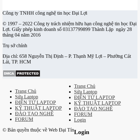
Công ty TNHH công nghệ tin học Đại Lợi
© 1997 – 2022 Công ty trách nhiệm hữu hạn công nghệ tin học Đại
Lợi. Giấy phép kinh doanh số 03137799899 Thành Lặp ngày 28
tháng 04 năm 2016
Trụ sở chính
Địa chỉ: 658 Nguyễn Thị Định – P. Thạnh Mỹ Lợi – Phường Cát
Lái, TP. HCM
Trang Chủ
Trang Chủ
Sửa Laptop
Sửa Laptop
ĐIỆN TỬ LAPTOP
ĐIỆN TỬ LAPTOP
KỸ THUẬT LAPTOP
KỸ THUẬT LAPTOP
ĐÀO TẠO NGHỀ
ĐÀO TẠO NGHỀ
FORUM
FORUM
Login
© Bản quyền thuộc về Web Đại Tín
Login