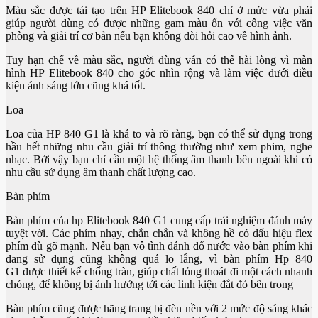
Màu sắc được tái tạo trên HP Elitebook 840 chỉ ở mức vừa phải
giúp người dùng có được những gam màu ổn với công việc văn
phòng và giải trí cơ bản nếu bạn không đòi hỏi cao về hình ảnh.
Tuy hạn chế về màu sắc, người dùng vẫn có thể hài lòng vì màn
hình HP Elitebook 840 cho góc nhìn rộng và làm việc dưới điều
kiện ánh sáng lớn cũng khá tốt.
Loa
Loa của HP 840 G1 là khá to và rõ ràng, bạn có thể sử dụng trong
hầu hết những nhu cầu giải trí thông thường như xem phim, nghe
nhạc. Bởi vậy bạn chỉ cần một hệ thống âm thanh bên ngoài khi có
nhu cầu sử dụng âm thanh chất lượng cao.
Bàn phím
Bàn phím của hp Elitebook 840 G1 cung cấp trải nghiệm đánh máy
tuyệt vời. Các phím nhạy, chắn chắn và không hề có dấu hiệu flex
phím dù gõ mạnh. Nếu bạn vô tình đánh đổ nước vào bàn phím khi
đang sử dụng cũng không quá lo lắng, vì bàn phím Hp 840
G1 được thiết kế chống tràn, giúp chất lỏng thoát đi một cách nhanh
chóng, để không bị ảnh hưởng tới các linh kiện đắt đỏ bên trong
Bàn phím cũng được hãng trang bị đèn nền với 2 mức độ sáng khác