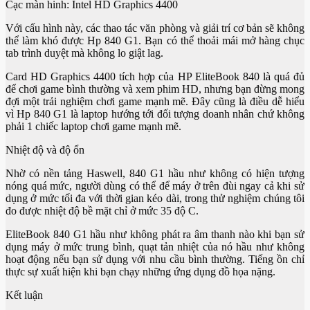
Cạc màn hinh: Intel HD Graphics 4400
Với cấu hình này, các thao tác văn phòng và giải trí cơ bản sẽ không
thể làm khó được Hp 840 G1. Bạn có thể thoải mái mở hàng chục
tab trình duyệt mà không lo giật lag.
Card HD Graphics 4400 tích hợp của HP EliteBook 840 là quá đủ
để chơi game bình thường và xem phim HD, nhưng bạn đừng mong
đợi một trải nghiệm chơi game mạnh mẽ. Đây cũng là điều dễ hiểu
vì Hp 840 G1 là laptop hướng tới đối tượng doanh nhân chứ không
phải 1 chiếc laptop chơi game mạnh mẽ.
Nhiệt độ và độ ổn
Nhờ có nền tảng Haswell, 840 G1 hầu như không có hiện tượng
nóng quá mức, người dùng có thể để máy ở trên đùi ngay cả khi sử
dụng ở mức tối đa với thời gian kéo dài, trong thử nghiệm chúng tôi
đo được nhiệt độ bề mặt chỉ ở mức 35 độ C.
EliteBook 840 G1 hầu như không phát ra âm thanh nào khi bạn sử
dụng máy ở mức trung bình, quạt tản nhiệt của nó hầu như không
hoạt động nếu bạn sử dụng với nhu cầu bình thường. Tiếng ồn chỉ
thực sự xuất hiện khi bạn chạy những ứng dụng đồ họa nặng.
Kết luận