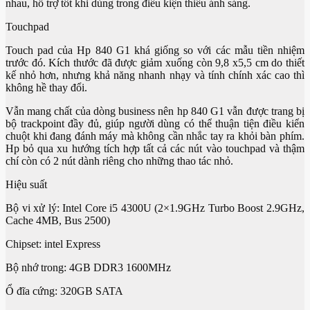
nhau, hỗ trợ tốt khi dùng trong điều kiện thiếu ánh sáng.
Touchpad
Touch pad của Hp 840 G1 khá giống so với các mẫu tiền nhiệm
trước đó. Kích thước đã được giảm xuống còn 9,8 x5,5 cm do thiết
kế nhỏ hơn, nhưng khả năng nhanh nhạy và tính chính xác cao thì
không hề thay đổi.
Vẫn mang chất của dòng business nên hp 840 G1 vẫn được trang bị
bộ trackpoint đầy đủ, giúp người dùng có thể thuận tiện điều kiển
chuột khi đang đánh máy mà không cần nhắc tay ra khỏi bàn phím.
Hp bỏ qua xu hướng tích hợp tất cả các nút vào touchpad và thậm
chí còn có 2 nút dành riêng cho những thao tác nhỏ.
Hiệu suất
Bộ vi xử lý: Intel Core i5 4300U (2×1.9GHz Turbo Boost 2.9GHz,
Cache 4MB, Bus 2500)
Chipset: intel Express
Bộ nhớ trong: 4GB DDR3 1600MHz
Ổ đĩa cứng: 320GB SATA