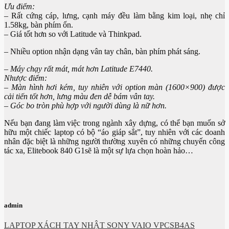
Ưu điểm:
– Rất cứng cáp, lưng, cạnh máy đều làm bằng kim loại, nhẹ chỉ
1.58kg, bàn phím ổn.
– Giá tốt hơn so với Latitude và Thinkpad.
– Nhiều option nhận dạng vân tay chân, bàn phím phát sáng.
– Máy chạy rất mát, mát hơn Latitude E7440.
Nhược điểm:
– Màn hình hơi kém, tuy nhiên với option màn (1600×900) được
cải tiến tốt hơn, lưng màu đen dễ bám vân tay.
– Góc bo tròn phù hợp với người dùng là nữ hơn.
Nếu bạn đang làm việc trong ngành xây dựng, có thể bạn muốn sở
hữu một chiếc laptop có bộ “áo giáp sắt”, tuy nhiên với các doanh
nhân đặc biệt là những người thường xuyên có những chuyến công
tác xa, Elitebook 840 G1sẽ là một sự lựa chọn hoàn hảo…
admin
LAPTOP XÁCH TAY NHẬT SONY VAIO VPCSB4AS