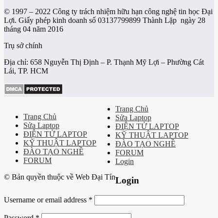
© 1997 – 2022 Công ty trách nhiệm hữu hạn công nghệ tin học Đại
Lợi. Giấy phép kinh doanh số 03137799899 Thành Lặp ngày 28
tháng 04 năm 2016
Trụ sở chính
Địa chỉ: 658 Nguyễn Thị Định – P. Thạnh Mỹ Lợi – Phường Cát
Lái, TP. HCM
Trang Chủ
Trang Chủ
Sửa Laptop
Sửa Laptop
ĐIỆN TỬ LAPTOP
ĐIỆN TỬ LAPTOP
KỸ THUẬT LAPTOP
KỸ THUẬT LAPTOP
ĐÀO TẠO NGHỀ
ĐÀO TẠO NGHỀ
FORUM
FORUM
Login
© Bản quyền thuộc về Web Đại Tín
Login
Username or email address
*
Password
*