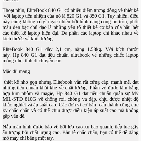
Thoạt nhìn, EliteBook 840 G1 có nhiều điểm tương đồng về thiết kế
với laptop tiền nhiệm của nó là 820 G1 và 850 G1. Tuy nhiên, điều
này cũng không có gì ngạc nhiên bởi hình dạng cong bo tròn, phối
màu đen-bạc chủ đạo là những yếu tố thiết kế cơ bản của hầu hết
các thiết kế laptop hiện đại. Đa phần các laptop chỉ khác nhau về
kích thước và khối lượng.
EliteBook 840 G1 dày 2,1 cm, nặng 1,58kg. Với kích thước
này, Hp 840 G1 đạt tiêu chuẩn ultrabook vể những chiếc laptop
mỏng nhẹ, tính di chuyển cao.
Mặc dù mang
thiết kế nhỏ gọn nhưng Elitebook vẫn rất cứng cáp, mạnh mẽ. đạt
những tiêu chuẩn khắt khe về chất lượng. Phần vỏ được làm bằng
hợp kim nhôm và magie, Hp 840 G1 đạt tiêu chuẩn quân sự Mỹ
MIL-STD 810G về chống rơi, chống va đập, chịu được nhiệt độ
khắc nghiệt và áp suất cao. Các đơn vị cơ bản cấu thành cũng cực
kỳ chắc chắn và có thể chịu được điều kiện áp suất cao mà không
gặp vấn đề.
Nắp màn hình được bảo vệ bởi lớp cao xu bao quanh, tiếp tục gây
ấn tượng bởi chất lượng cao. Bản lề chắc chắn, bạn có thể dễ dàng
mở máy chỉ bằng một tay.