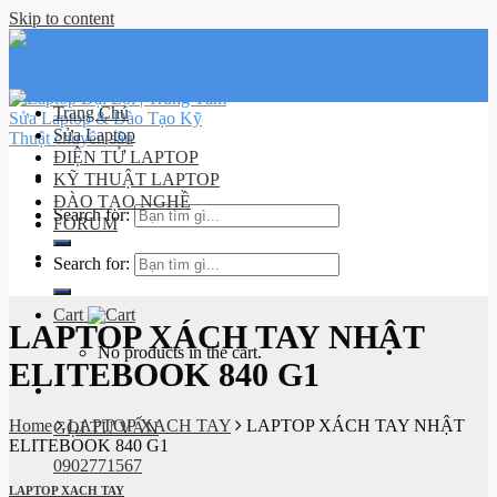
Skip to content
Trang Chủ
Sửa Laptop
ĐIỆN TỬ LAPTOP
KỸ THUẬT LAPTOP
ĐÀO TẠO NGHỀ
Search for:
FORUM
Lịch sử
Search for:
đơn hàng
Cart
LAPTOP XÁCH TAY NHẬT
No products in the cart.
ELITEBOOK 840 G1
Home
LAPTOP XACH TAY
LAPTOP XÁCH TAY NHẬT
GỌI TƯ VẤN
ELITEBOOK 840 G1
0902771567
LAPTOP XACH TAY