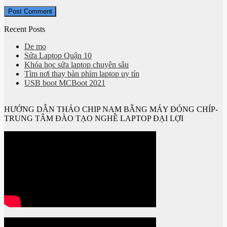
Recent Posts
De mo
Sửa Laptop Quận 10
Khóa học sửa laptop chuyên sâu
Tìm nơi thay bàn phím laptop uy tín
USB boot MCBoot 2021
HƯỚNG DẪN THÁO CHIP NAM BẰNG MÁY ĐÓNG CHÍP-
TRUNG TÂM ĐÀO TẠO NGHỀ LAPTOP ĐẠI LỢI