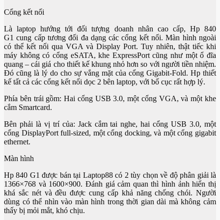
Cổng kết nối
Là laptop hướng tới đối tượng doanh nhân cao cấp, Hp 840
G1 cung cấp tương đối đa dạng các cổng kết nối. Màn hình ngoài
có thể kết nối qua VGA và Display Port. Tuy nhiên, thật tiếc khi
máy không có cổng eSATA, khe ExpressPort cũng như một ổ đĩa
quang – cái giá cho thiết kế khung nhỏ hơn so với người tiền nhiệm.
Đó cũng là lý do cho sự vắng mặt của cổng Gigabit-Fold. Hp thiết
kế tất cả các cổng kết nối dọc 2 bên laptop, với bố cục rất hợp lý.
Phía bên trái gồm: Hai cổng USB 3.0, một cổng VGA, và một khe
cắm Smartcard.
Bên phải là vị trí của: Jack cắm tai nghe, hai cổng USB 3.0, một
cổng DisplayPort full-sized, một cổng docking, và một cổng gigabit
ethernet.
Màn hình
Hp 840 G1 được bán tại Laptop88 có 2 tùy chọn về độ phân giải là
1366×768 và 1600×900. Đánh giá cảm quan thì hình ảnh hiển thị
khá sắc nét và đều được cung cấp khả năng chống chói. Người
dùng có thể nhìn vào màn hình trong thời gian dài mà không cảm
thấy bị mỏi mắt, khó chịu.