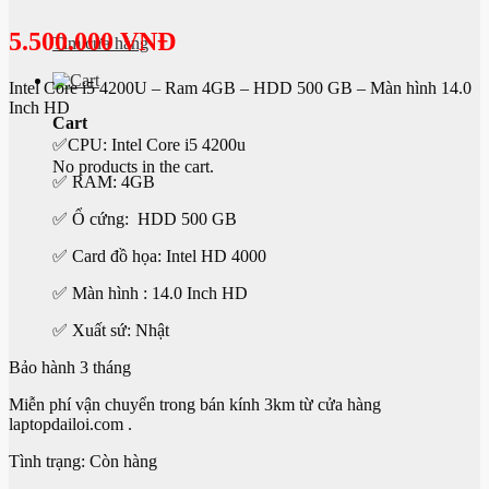
5.500.000 VNĐ
Tìm cửa hàng
Intel Core i5 4200U – Ram 4GB – HDD 500 GB – Màn hình 14.0
Inch HD
Cart
✅CPU: Intel Core i5 4200u
No products in the cart.
✅ RAM: 4GB
✅ Ổ cứng: HDD 500 GB
✅ Card đồ họa: Intel HD 4000
✅ Màn hình : 14.0 Inch HD
✅ Xuất sứ: Nhật
Bảo hành 3 tháng
Miễn phí vận chuyển trong bán kính 3km từ cửa hàng
laptopdailoi.com .
Tình trạng: Còn hàng