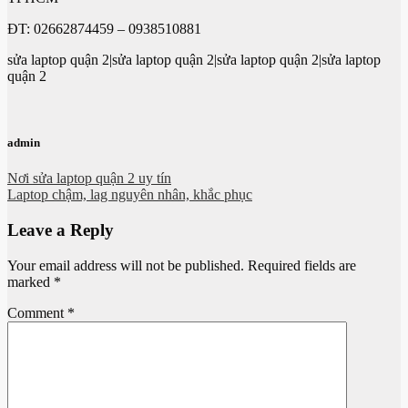
ĐT: 02662874459 – 0938510881
sửa laptop quận 2|sửa laptop quận 2|sửa laptop quận 2|sửa laptop
quận 2
admin
Nơi sửa laptop quận 2 uy tín
Laptop chậm, lag nguyên nhân, khắc phục
Leave a Reply
Your email address will not be published.
Required fields are
marked
*
Comment
*