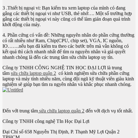
3 .Thiết bị ngoại vi: Bạn kiểm tra xem laptop của mình có đang
gắng các thiết bị ngoại vi như USB, thẻ nhớ…. Một số trường hợp
gắng các thiết bị ngoại vi này cũng có thể làm gián đoạn quá trình
khởi động của máy.
4. Phần cứng có vấn đề: Những nguyên nhân do phần cứng thường
có rất nhiều như Ram, Chip(CPU, chip set), VGA, IC nguồn,
IO…….nếu bạn đã kiểm tra theo các bước trên mà vẫn không có
kết quả thì cách nhanh nhất để tìm ra nguyên nhân và giả quyết
nhanh chòng là đến các trung tâm sửa chữa laptop uy tín.
Công ty TNHH CÔNG NGHỆ TIN HỌC ĐẠI LỢI là trung
tâm
sửa chữa laptop quận 2
có kinh nghiệm sửa chữa phần cứng
laptop và máy tính nhiều năm, cùng đội ngũ kỹ thuật viên giàu kinh
nghiệm sẽ giúp bạn tìm ra ngyên nhân và khắc phục nhanh chóng.
Đến với trung tâm
sửa chữa laptop quận 2
đến với dịch vụ tốt nhất.
Công ty TNHH công nghệ TIn Học Đại Lợi
Đại Chỉ số 658 Nguyễn Thị Định, P. Thạnh Mỹ Lợi Quận 2
TPHCM