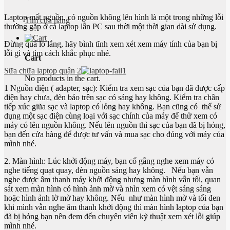
Laptop mất nguồn, có nguồn không lên hình là một trong những lỗi
Tìm cửa hàng
thường gặp ở cả laptop lẫn PC sau thời một thời gian dài sử dụng.
Đừng quá lo lắng, hãy bình tĩnh xem xét xem máy tính của bạn bị
lỗi gì và tìm cách khắc phục nhé.
Cart
Sữa chữa laptop quận 2
No products in the cart.
1 Nguồn điện ( adapter, sạc): Kiểm tra xem sạc của bạn đã được cấp
điện hay chưa, đèn báo trên sạc có sáng hay không. Kiểm tra chân
tiếp xúc giũa sạc và laptop có lỏng hay không. Bạn cũng có thể sử
dụng một sạc điện cùng loại với sạc chính của máy để thử xem có
máy có lên nguồn không. Nếu lên nguồn thì sạc của bạn đã bị hỏng,
bạn đến cửa hàng để được tư vấn và mua sạc cho đúng với máy của
mình nhé.
2. Màn hình: Lúc khởi động máy, bạn cố gắng nghe xem máy có
nghe tiếng quạt quay, đèn nguồn sáng hay không. Nếu bạn vẫn
nghe được âm thanh máy khởi động nhưng màn hình vẫn tối, quan
sát xem màn hình có hình ảnh mờ và nhìn xem có vệt sáng sáng
hoặc hình ảnh lờ mờ hay không. Nếu như màn hình mờ và tối đen
khi mình vẫn nghe âm thanh khởi động thì màn hình laptop của bạn
đã bị hỏng bạn nên đem đến chuyên viên kỹ thuật xem xét lỗi giúp
mình nhé.