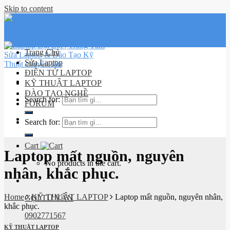
Skip to content
Trang Chủ
Sửa Laptop
ĐIỆN TỬ LAPTOP
KỸ THUẬT LAPTOP
ĐÀO TẠO NGHỀ
Search for:
FORUM
Lịch sử
Search for:
đơn hàng
Cart
Laptop mất nguồn, nguyên
No products in the cart.
nhân, khắc phục.
Home
KỸ THUẬT LAPTOP
Laptop mất nguồn, nguyên nhân,
GỌI TƯ VẤN
khắc phục.
0902771567
KỸ THUẬT LAPTOP