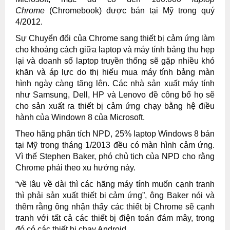
Chrome
(Chromebook) được bán tại Mỹ trong quý
4/2012.
Sự Chuyển đổi của Chrome sang thiết bị cảm ứng làm
cho khoảng cách giữa laptop và máy tính bảng thu hẹp
lại và doanh số laptop truyền thống sẽ gặp nhiều khó
khăn và áp lực do thị hiếu mua máy tính bảng màn
hình ngày càng tăng lên. Các nhà sản xuất máy tính
như Samsung, Dell, HP và Lenovo đề công bố họ sẽ
cho sản xuất ra thiết bị cảm ứng chạy bằng hệ điều
hành của Windown 8 của Microsoft.
Theo hãng phân tích NPD, 25% laptop Windows 8 bán
tại Mỹ trong tháng 1/2013 đều có màn hình cảm ứng.
Vì thế Stephen Baker, phó chủ tịch của NPD cho rằng
Chrome phải theo xu hướng này.
“về lâu về dài thì các hãng máy tính muốn cạnh tranh
thì phải sản xuất thiết bị cảm ứng”, ông Baker nói và
thêm rằng ông nhận thấy các thiết bị Chrome sẽ cạnh
tranh với tất cả các thiết bị điện toán đám mây, trong
đó có các thiết bị chạy Android.