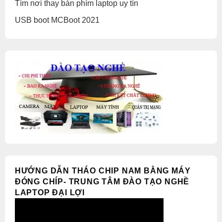
Tìm nơi thay bàn phím laptop uy tín
USB boot MCBoot 2021
HƯỚNG DẪN THÁO CHIP NAM BẰNG MÁY
ĐÓNG CHÍP- TRUNG TÂM ĐÀO TẠO NGHỀ
LAPTOP ĐẠI LỢI