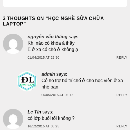
3 THOUGHTS ON “
HỌC NGHỀ SỬA CHỮA
LAPTOP
”
nguyễn văn thắng
says:
Khi nào có khóa à thầy
E ở xa có chỗ ở không ạ
01/04/2015 AT 23:30
REPLY
admin
says:
Có hỗ trợ bố trí chổ ở cho học viên ở xa
nhé bạn.
06/05/2015 AT 05:12
REPLY
Le Tin
says:
có lớp buổi tối không ?
16/12/2015 AT 03:25
REPLY