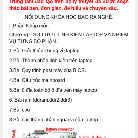
Trung tâm đào tạo trên bộ lý thuyết đã được soạn
thảo bài bản, đơn giản, để hiểu và chuyên sâu.
NỘI DUNG KHÓA HỌC BAO RA NGHỀ.
I .Phần Nhập môn:
Chương I: SƠ LƯỢT LINH KIỆN LAPTOP VÀ NHIÊM
VỤ TỪNG BỘ PHẬN.
1.Bài Giới thiệu chung về laptop.
2.Bài Thành phần linh kiện trên laptop.
3.Bài Quy trình post máy của BIOS.
4.Bài Cấu trúc mainboard
5.Bài ổ đĩa toàn bộ ổ đĩa trên máy laptop
6. Bài ram (ddram,ddr2,ddr3)
7.Bài cpu
8.Bài các thành phần ngoại vi của laptop.