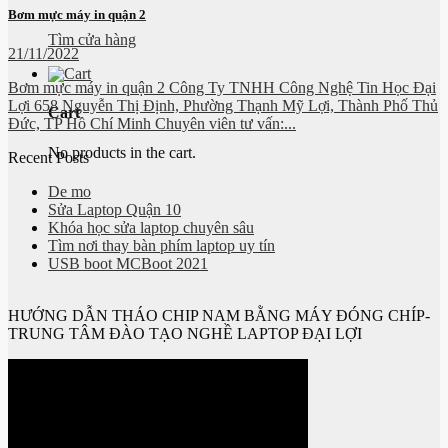
Bơm mực máy in quận 2
Tìm cửa hàng
21/11/2022
Bơm mực máy in quận 2 Công Ty TNHH Công Nghệ Tin Học Đại
Lợi 658 Nguyễn Thị Định, Phường Thạnh Mỹ Lợi, Thành Phố Thủ
Cart
Đức, TP Hồ Chí Minh Chuyên viên tư vấn:...
No products in the cart.
Recent Posts
De mo
Sửa Laptop Quận 10
Khóa học sửa laptop chuyên sâu
Tìm nơi thay bàn phím laptop uy tín
USB boot MCBoot 2021
HƯỚNG DẪN THÁO CHIP NAM BẰNG MÁY ĐÓNG CHÍP-
TRUNG TÂM ĐÀO TẠO NGHỀ LAPTOP ĐẠI LỢI