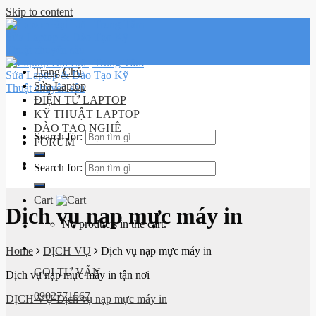
Skip to content
Trang Chủ
Sửa Laptop
ĐIỆN TỬ LAPTOP
KỸ THUẬT LAPTOP
ĐÀO TẠO NGHỀ
Search for:
FORUM
Lịch sử
Search for:
đơn hàng
Cart
Dịch vụ nạp mực máy in
No products in the cart.
Home
DỊCH VỤ
Dịch vụ nạp mực máy in
GỌI TƯ VẤN
Dịch vụ nạp mực máy in tận nơi
0902771567
DỊCH VỤ Dịch vụ nạp mực máy in