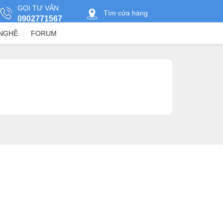
GỌI TƯ VẤN
Tìm cửa hàng
0902771567
NGHỀ
FORUM