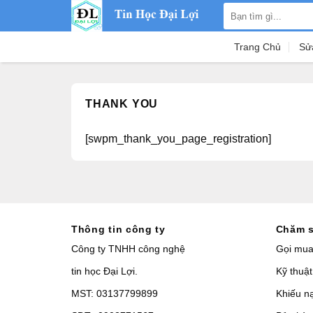
Skip
Search
to
for:
content
Trang Chủ
Sử
THANK YOU
[swpm_thank_you_page_registration]
Thông tin công ty
Chăm s
Công ty TNHH công nghệ
Gọi mu
tin học Đại Lợi.
Kỹ thuật
MST: 03137799899
Khiếu n