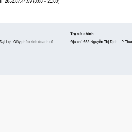
h: 2862.87.44.59 (8:00 – 21:00)
Trụ sở chính
Đại Lợi. Giấy phép kinh doanh số
Địa chỉ: 658 Nguyễn Thị Định – P. Th