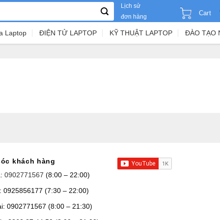
Lịch sử
Cart
đơn hàng
a Laptop
ĐIỆN TỬ LAPTOP
KỸ THUẬT LAPTOP
ĐÀO TẠO 
óc khách hàng
a:
0902771567
(8:00 – 22:00)
: 0925856177 (7:30 – 22:00)
ại: 0902771567 (8:00 – 21:30)