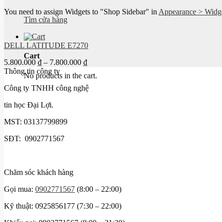
You need to assign Widgets to
"Shop Sidebar"
in
Appearance > Widg
Tìm cửa hàng
DELL LATITUDE E7270
Cart
5.800.000
₫
–
7.800.000
₫
Thông tin công ty
No products in the cart.
Công ty TNHH công nghệ
tin học Đại Lợi.
MST: 03137799899
SĐT: 0902771567
Chăm sóc khách hàng
Gọi mua:
0902771567
(8:00 – 22:00)
Kỹ thuật: 0925856177 (7:30 – 22:00)