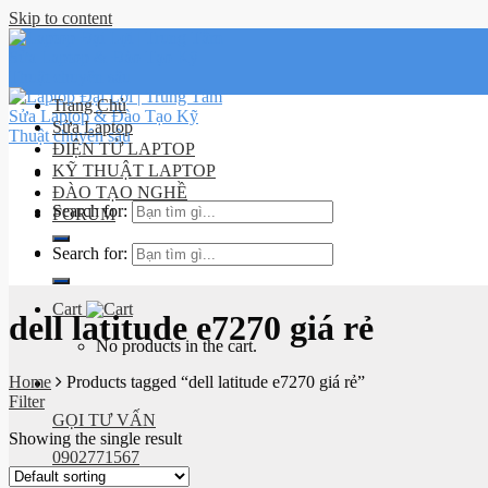
Skip to content
Trang Chủ
Sửa Laptop
ĐIỆN TỬ LAPTOP
KỸ THUẬT LAPTOP
ĐÀO TẠO NGHỀ
Search for:
FORUM
Search for:
Lịch sử
đơn hàng
Cart
dell latitude e7270 giá rẻ
No products in the cart.
Home
Products tagged “dell latitude e7270 giá rẻ”
Filter
GỌI TƯ VẤN
Showing the single result
0902771567