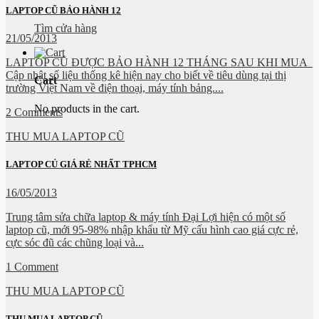
LAPTOP CŨ BẢO HÀNH 12
Tìm cửa hàng
21/05/2013
LAPTOP CŨ ĐƯỢC BẢO HÀNH 12 THÁNG SAU KHI MUA
Cập nhật số liệu thống kê hiện nay cho biết về tiêu dùng tại thị
Cart
trường Việt Nam về điện thoại, máy tính bảng....
No products in the cart.
2 Comments
THU MUA LAPTOP CŨ
LAPTOP CỦ GIÁ RẺ NHẤT TPHCM
16/05/2013
Trung tâm sửa chữa laptop & máy tính Đại Lợi hiện có một số
laptop cũ, mới 95-98% nhập khẩu từ Mỹ cấu hình cao giá cực rẻ,
cực sóc đũ các chũng loại và...
1 Comment
THU MUA LAPTOP CŨ
THU MUA LAPTOP CŨ