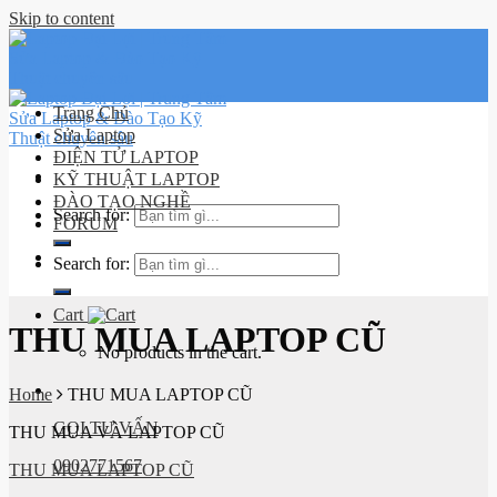
Skip to content
Trang Chủ
Sửa Laptop
ĐIỆN TỬ LAPTOP
KỸ THUẬT LAPTOP
ĐÀO TẠO NGHỀ
Search for:
FORUM
Lịch sử
Search for:
đơn hàng
Cart
THU MUA LAPTOP CŨ
No products in the cart.
Home
THU MUA LAPTOP CŨ
GỌI TƯ VẤN
THU MUA VÀ LAPTOP CŨ
0902771567
THU MUA LAPTOP CŨ