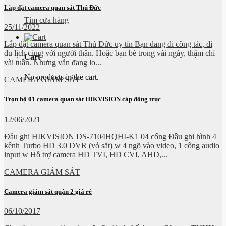
Lắp đặt camera quan sát Thủ Đức
Tìm cửa hàng
25/11/2022
Lắp đặt camera quan sát Thủ Đức uy tín Bạn đang đi công tác, đi
du lịch cùng với người thân. Hoặc bạn bè trong vài ngày, thậm chí
Cart
vài tuần. Nhưng vẫn đang lo...
No products in the cart.
CAMERA GIÁM SÁT
Trọn bộ 01 camera quan sát HIKVISION cáp đồng trục
12/06/2021
Đầu ghi HIKVISION DS-7104HQHI-K1 04 cổng Đầu ghi hình 4
kênh Turbo HD 3.0 DVR (vỏ sắt) w 4 ngõ vào video, 1 cổng audio
input w Hỗ trợ camera HD TVI, HD CVI, AHD,...
CAMERA GIÁM SÁT
Camera giám sát quận 2 giá rẻ
06/10/2017