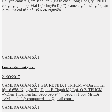
Chuyên camera giám sát quận 2 giá rẻ chất lượng Công ty TNHH
công nghệ tin học Đại Lợi chuyên lắp đặt camera giám sát giá quận
2. =>Địa chỉ liên hệ: số 658- Nguyễn...
CAMERA GIÁM SÁT
Camera giám sát giá rẻ
21/09/2017
CAMERA GIÁM SÁT GIÁ RẺ NHẤT TPHCM =>Địa chỉ liên
hệ: số 658- Nguyễn Thị Định- P. Thạnh Mỹ Lợi- Q.2- TPHCM
=>Điện Thoại liên lạc: 0966.696.944 – 0902.771.567 Mr Lợi
=>Mail liên hệ: computerdailoi@gmail.com...
CAMERA GIÁM SÁT