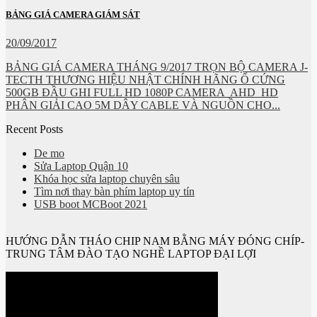
BẢNG GIÁ CAMERA GIÁM SÁT
20/09/2017
BẢNG GIÁ CAMERA THÁNG 9/2017 TRỌN BỘ CAMERA J-
TECTH THƯƠNG HIỆU NHẬT CHÍNH HÃNG Ổ CỨNG
500GB ĐẦU GHI FULL HD 1080P CAMERA AHD HD
PHÂN GIẢI CAO 5M DÂY CABLE VÀ NGUỒN CHO...
Recent Posts
De mo
Sửa Laptop Quận 10
Khóa học sửa laptop chuyên sâu
Tìm nơi thay bàn phím laptop uy tín
USB boot MCBoot 2021
HƯỚNG DẪN THÁO CHIP NAM BẰNG MÁY ĐÓNG CHÍP-
TRUNG TÂM ĐÀO TẠO NGHỀ LAPTOP ĐẠI LỢI