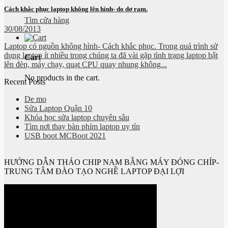
Cách khắc phục laptop không lên hình- do dơ ram.
Tìm cửa hàng
30/08/2013
Laptop có nguồn không hình- Cách khắc phục. Trong quá trình sử
dụng laptop ít nhiều trong chúng ta đã vài gặp tình trạng laptop bật
Cart
lên đèn, máy chạy, quạt CPU quay nhung không...
No products in the cart.
Recent Posts
De mo
Sửa Laptop Quận 10
Khóa học sửa laptop chuyên sâu
Tìm nơi thay bàn phím laptop uy tín
USB boot MCBoot 2021
HƯỚNG DẪN THÁO CHIP NAM BẰNG MÁY ĐÓNG CHÍP-
TRUNG TÂM ĐÀO TẠO NGHỀ LAPTOP ĐẠI LỢI