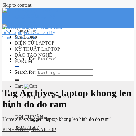
Skip to content
Trang Chủ
Sửa Laptop
ĐIỆN TỬ LAPTOP
KỸ THUẬT LAPTOP
ĐÀO TẠO NGHỀ
Search for:
FORUM
Lịch sử
Search for:
đơn hàng
Cart
Tag Archives:
laptop khong len
No products in the cart.
hinh do do ram
GỌI TƯ VẤN
Home
Posts tagged “laptop khong len hinh do do ram”
0902771567
KINH NGHIỆM LAPTOP