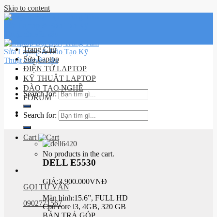
Skip to content
Trang Chủ
Sửa Laptop
ĐIỆN TỬ LAPTOP
KỸ THUẬT LAPTOP
ĐÀO TẠO NGHỀ
Search for:
FORUM
Lịch sử
Search for:
đơn hàng
Cart
No products in the cart.
DELL E5530
GIÁ:3.900.000VNĐ
GỌI TƯ VẤN
Màn hình:15.6”, FULL HD
0902771567
Cpu core i3, 4GB, 320 GB
BÁN TRẢ GÓP