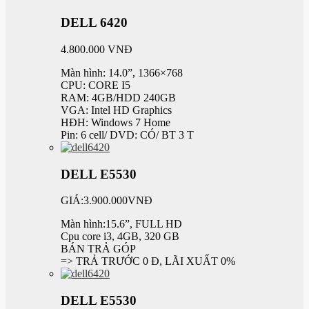
DELL 6420
4.800.000 VNĐ
Màn hình: 14.0”, 1366×768
CPU: CORE I5
RAM: 4GB/HDD 240GB
VGA: Intel HD Graphics
HĐH: Windows 7 Home
Pin: 6 cell/ DVD: CÓ/ BT 3 T
DELL E5530
GIÁ:3.900.000VNĐ
Màn hình:15.6”, FULL HD
Cpu core i3, 4GB, 320 GB
BÁN TRẢ GÓP
=> TRẢ TRƯỚC 0 Đ, LÃI XUẤT 0%
DELL E5530