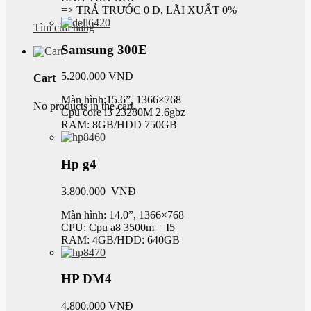
=> TRẢ TRƯỚC 0 Đ, LÃI XUẤT 0%
Tìm cửa hàng
Samsung 300E
5.200.000 VNĐ
Cart
Màn hình:15.6”, 1366×768
No products in the cart.
Cpu core i3 23280M 2.6gbz
RAM: 8GB/HDD 750GB
Hp g4
3.800.000 VNĐ
Màn hình: 14.0”, 1366×768
CPU: Cpu a8 3500m = I5
RAM: 4GB/HDD: 640GB
HP DM4
4.800.000 VNĐ